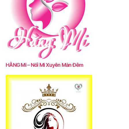
HẰNG Mi – Nối Mi Xuyên Màn Đêm