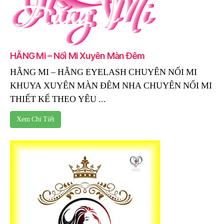
HẰNG Mi – Nối Mi Xuyên Màn Đêm
HẰNG MI – HẰNG EYELASH CHUYÊN NỐI MI
KHUYA XUYÊN MÀN ĐÊM NHA CHUYÊN NỐI MI
THIẾT KẾ THEO YÊU ...
Xem Chi Tiết