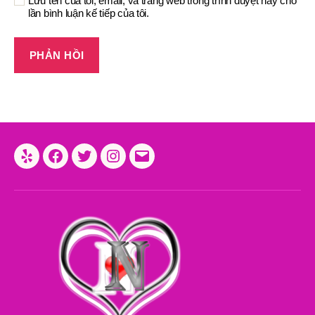
Lưu tên của tôi, email, và trang web trong trình duyệt này cho
lần bình luận kế tiếp của tôi.
Yelp
Facebook
Twitter
Instagram
Email