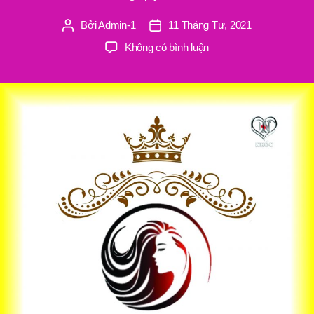
Bởi
Admin-1
11 Tháng Tư, 2021
Tác
Ngày
giả
đăng
ở
Không có bình luận
Nguyễn
Hương
Beauty
Salon