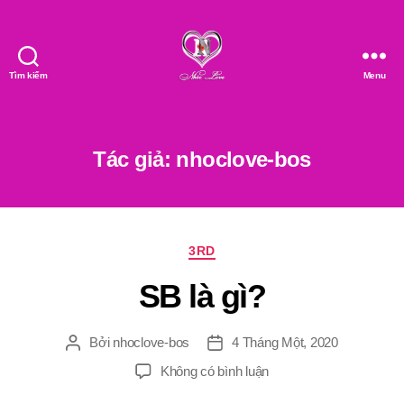
Tìm kiếm
Menu
Nhóc
Love
Tác giả:
nhoclove-bos
Chuyên
3RD
mục
SB là gì?
Bởi
nhoclove-bos
4 Tháng Một, 2020
Tác
Ngày
giả
đăng
ở
Không có bình luận
SB