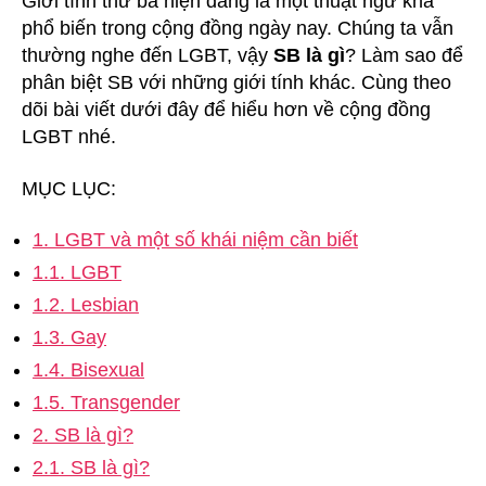
Giới tính thứ ba hiện đang là một thuật ngữ khá
phổ biến trong cộng đồng ngày nay. Chúng ta vẫn
thường nghe đến LGBT, vậy
SB là gì
? Làm sao để
phân biệt SB với những giới tính khác. Cùng theo
dõi bài viết dưới đây để hiểu hơn về cộng đồng
LGBT nhé.
MỤC LỤC:
1. LGBT và một số khái niệm cần biết
1.1. LGBT
1.2. Lesbian
1.3. Gay
1.4. Bisexual
1.5. Transgender
2. SB là gì?
2.1. SB là gì?