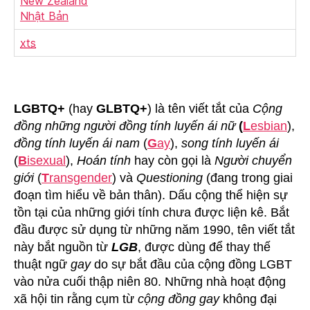
New Zealand
Nhật Bản
x
t
s
LGBTQ+
(hay
GLBTQ+
) là tên viết tắt của
Cộng
đồng những người đồng tính luyến ái nữ
(
L
esbian
),
đồng tính luyến ái nam
(
G
ay
),
song tính luyến ái
(
B
isexual
),
Hoán tính
hay còn gọi là
Người chuyển
giới
(
T
ransgender
) và
Questioning
(đang trong giai
đoạn tìm hiểu về bản thân). Dấu cộng thể hiện sự
tồn tại của những giới tính chưa được liện kê. Bắt
đầu được sử dụng từ những năm 1990, tên viết tắt
này bắt nguồn từ
LGB
, được dùng để thay thế
thuật ngữ
gay
do sự bắt đầu của cộng đồng LGBT
vào nửa cuối thập niên 80. Những nhà hoạt động
xã hội tin rằng cụm từ
cộng đồng gay
không đại