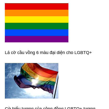
Lá cờ cầu vồng 6 màu đại diện cho LGBTQ+
Cờ biểu tượng của cộng đồng LGBTQ+ tượng