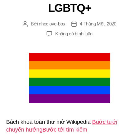
LGBTQ+
Bởi
nhoclove-bos
4 Tháng Một, 2020
Tác
Ngày
giả
đăng
ở
Không có bình luận
LGBTQ+
Bách khoa toàn thư mở Wikipedia
Buớc tưới
chuyển hướng
Bước tới tìm kiếm