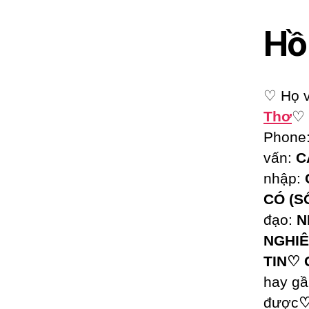
Hồ
♡ Họ v
Thơ
♡ 
Phon
vấn:
C
nhập:
CÓ (S
đạo:
N
NGHI
TIN
♡ G
hay gầ
được
♡