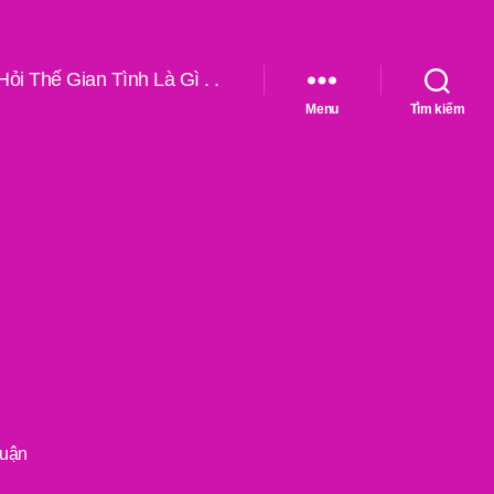
Hỏi Thế Gian Tình Là Gì . .
Menu
Tìm kiếm
ở
luận
An