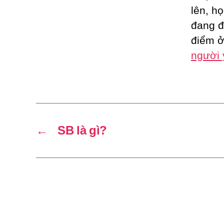
lên, họ
đang đ
điểm ở
người
←
SB là gì?