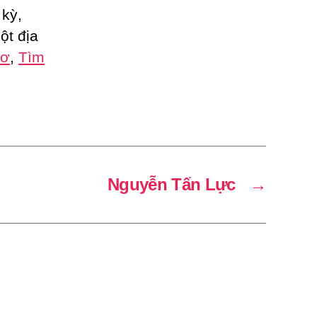
 kỳ,
ột địa
hơ
,
Tìm
?
Nguyễn Tấn Lực
→