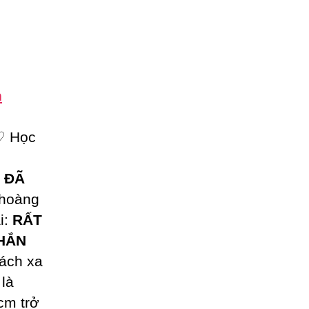
n
♡ Học
:
ĐÃ
hoàng
i:
RẤT
NHẮN
ách xa
 là
cm trở