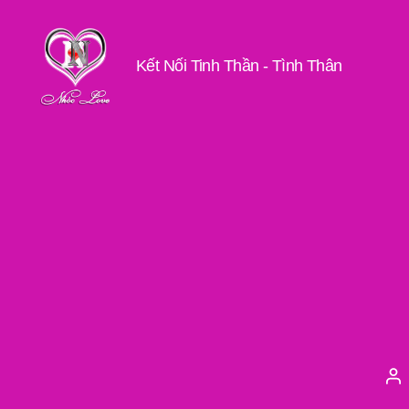
Kết Nối Tinh Thần - Tình Thân
Nhóc
Love
Tá
gi