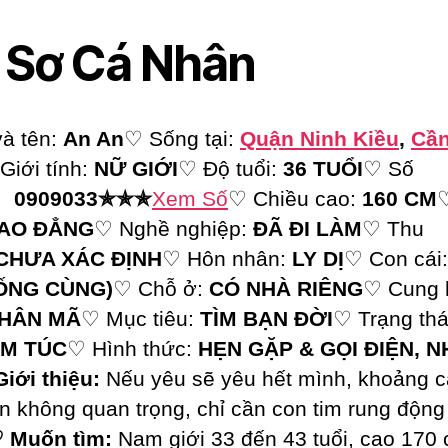
 Sơ Cá Nhân
à tên:
An An
♡ Sống tại:
Quận Ninh Kiều
,
Cầ
Giới tính:
NỮ GIỚI
♡ Độ tuổi:
36 TUỔI
♡ Số
e:
0909033✯✯✯
Xem Số
♡ Chiều cao:
160 CM
AO ĐẲNG
♡ Nghề nghiệp:
ĐÃ ĐI LÀM
♡ Thu
CHƯA XÁC ĐỊNH
♡ Hôn nhân:
LY DỊ
♡ Con cái
ỐNG CÙNG)
♡ Chỗ ở:
CÓ NHÀ RIÊNG
♡ Cung 
HÂN MÃ
♡ Mục tiêu:
TÌM BẠN ĐỜI
♡ Trạng thá
ÊM TÚC
♡ Hình thức:
HẸN GẶP & GỌI ĐIỆN, 
iới thiệu:
Nếu yêu sẽ yêu hết mình, khoảng c
n không quan trọng, chỉ cần con tim rung động
 Muốn tìm:
Nam giới 33 đến 43 tuổi, cao 170 