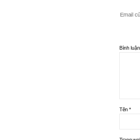
Email củ
Bình luận
Tên
*
Trang we