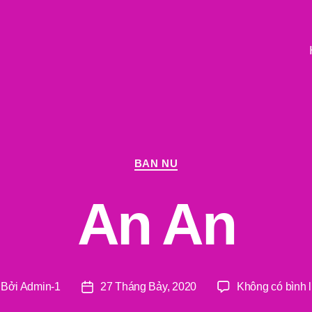
Chuyên
BAN NU
mục
An An
Bởi
Admin-1
27 Tháng Bảy, 2020
Không có bình 
c
Ngày
ả
đăng